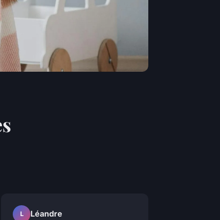
es
Léandre
L