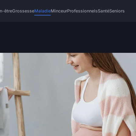
n-être
Grossesse
Maladie
Minceur
Professionnels
Santé
Seniors