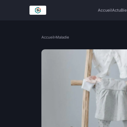
Accueil
Actu
Bie
Accueil
›
Maladie