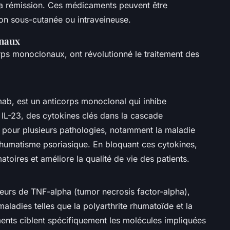
 la rémission. Ces médicaments peuvent être
ion sous-cutanée ou intraveineuse.
onaux
orps monoclonaux, ont révolutionné le traitement des
mab, est un anticorps monoclonal qui inhibe
t IL-23, des cytokines clés dans la cascade
é pour plusieurs pathologies, notamment la maladie
 rhumatisme psoriasique. En bloquant ces cytokines,
oires et améliore la qualité de vie des patients.
teurs de TNF-alpha (tumor necrosis factor-alpha),
maladies telles que la polyarthrite rhumatoïde et la
ments ciblent spécifiquement les molécules impliquées